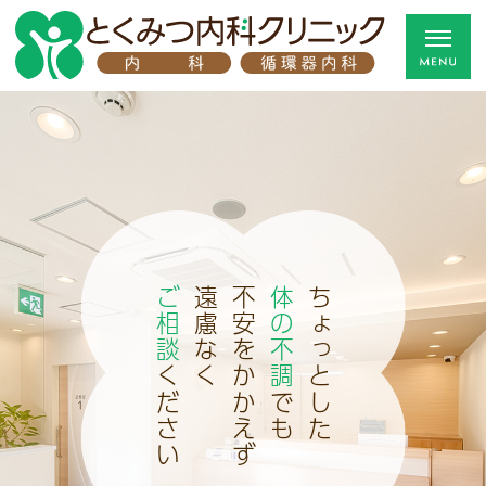
ご相談
遠慮なく
不安をかかえず
体の不調
ちょっとした
ください
でも