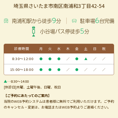
埼玉県さいたま市南区南浦和3丁目42-54
9
6
南浦和駅から徒歩
分
駐車場
台完備
5
小谷場バス停徒歩
分
診療時間
月
火
水
木
金
土
日
祝
8:30～12:00
●
●
●
／
●
▲
／
／
15:00～18:00
●
●
●
／
●
／
／
／
▲
…8:30～14:00
[休診日]木曜、土曜午後、日曜、祝日
【ご予約にあたってのご案内】
当院のWEB予約システムは患者様に無料でご利用いただけます。ご予約
のキャンセル・変更は、お電話またはWEB予約よりご連絡ください。