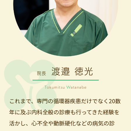
渡邉 徳光
院長
T
okumitsu
W
atanabe
これまで、専門の循環器疾患だけでなく20数
年に及ぶ内科全般の診療も行ってきた経験を
活かし、心不全や動脈硬化などの病気の診