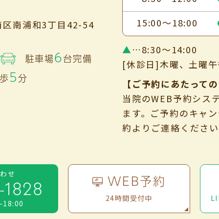
15:00～18:00
区南浦和3丁目42-54
▲
…8:30～14:00
6
駐車場
台完備
[休診日]木曜、土曜
5
歩
分
【ご予約にあたっての
当院のWEB予約シス
ます。ご予約のキャン
約よりご連絡くださ
合わせ
WEB予約
-1828
24時間受付中
L
0-18:00