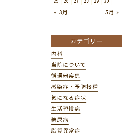
25
26
27
28
29
30
« 3月
5月 »
カテゴリー
内科
当院について
循環器疾患
感染症・予防接種
気になる症状
生活習慣病
糖尿病
脂質異常症