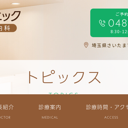
ご予
048
8:30-12
埼玉県さいたま市
トピックス
TOPICS
長紹介
診療案内
診療時間・アク
OCTOR
MEDICAL
ACCESS