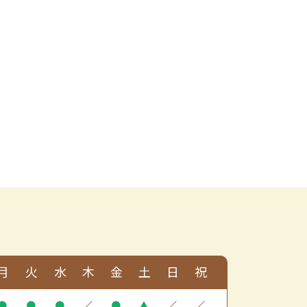
月
火
水
木
金
土
日
祝
●
●
●
／
●
▲
／
／