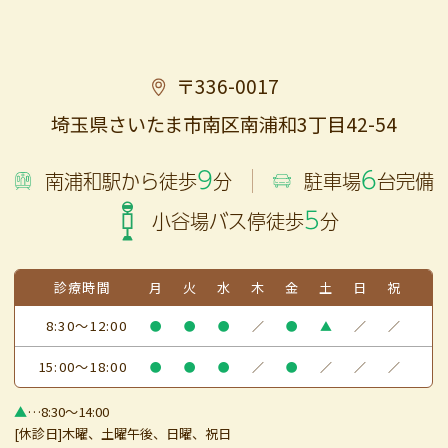
〒336-0017
埼玉県さいたま市南区南浦和3丁目42-54
9
6
南浦和駅から徒歩
分
駐車場
台完備
5
小谷場バス停徒歩
分
診療時間
月
火
水
木
金
土
日
祝
8:30～12:00
●
●
●
／
●
▲
／
／
15:00～18:00
●
●
●
／
●
／
／
／
▲
…8:30～14:00
[休診日]木曜、土曜午後、日曜、祝日