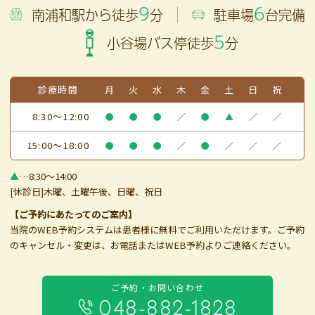
9
6
南浦和駅から徒歩
分
駐車場
台完備
5
小谷場バス停徒歩
分
診療時間
月
火
水
木
金
土
日
祝
8:30～12:00
●
●
●
／
●
▲
／
／
15:00～18:00
●
●
●
／
●
／
／
／
▲
…8:30～14:00
[休診日]木曜、土曜午後、日曜、祝日
【ご予約にあたってのご案内】
当院のWEB予約システムは患者様に無料でご利用いただけます。ご予約
のキャンセル・変更は、お電話またはWEB予約よりご連絡ください。
ご予約・お問い合わせ
048-882-1828