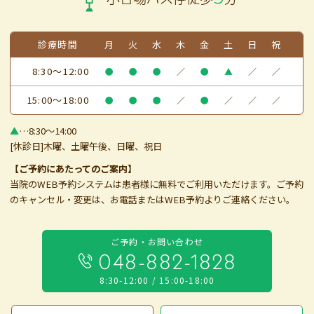
診療時間
月
火
水
木
金
土
日
祝
8:30～12:00
●
●
●
／
●
▲
／
／
15:00～18:00
●
●
●
／
●
／
／
／
▲
…8:30～14:00
[休診日]木曜、土曜午後、日曜、祝日
【ご予約にあたってのご案内】
当院のWEB予約システムは患者様に無料でご利用いただけます。ご予約
のキャンセル・変更は、お電話またはWEB予約よりご連絡ください。
ご予約・お問い合わせ
048-882-1828
8:30-12:00 / 15:00-18:00