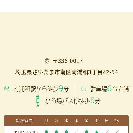
〒336-0017
埼玉県さいたま市南区南浦和3丁目42-54
9
6
南浦和駅から徒歩
分
駐車場
台完備
5
小谷場バス停徒歩
分
診療時間
月
火
水
木
金
土
日
祝
8:30～12:00
●
●
●
／
●
▲
／
／